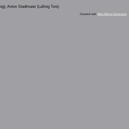
ig), Anton Stadlmaier (Laßnig Toni).
Created with
Web Album Generator