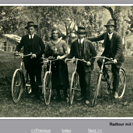
Radtour mit
<<Previous
Index
Next >>